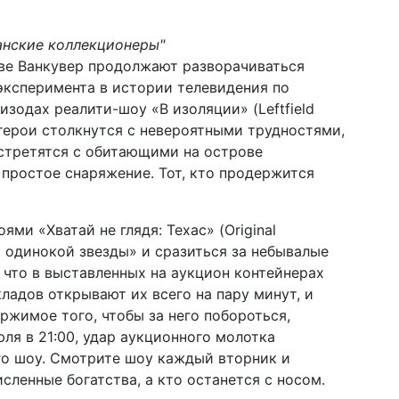
анские коллекционеры"
ове Ванкувер продолжают разворачиваться
эксперимента в истории телевидения по
зодах реалити-шоу «В изоляции» (Leftfield
, герои столкнутся с невероятными трудностями,
встретятся с обитающими на острове
простое снаряжение. Тот, кто продержится
ями «Хватай не глядя: Техас» (Original
т одинокой звезды» и сразиться за небывалые
 что в выставленных на аукцион контейнерах
ладов открывают их всего на пару минут, и
ржимое того, чтобы за него побороться,
юля в 21:00, удар аукционного молотка
ого шоу. Смотрите шоу каждый вторник и
сленные богатства, а кто останется с носом.