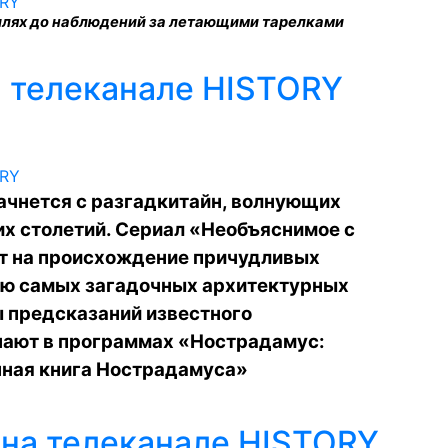
илях до наблюдений за летающими тарелками
 телеканале HISTORY
ачнется с разгадкитайн, волнующих
их столетий. Сериал «Необъяснимое с
т на происхождение причудливых
ию самых загадочных архитектурных
ы предсказаний известного
нают в программах «Нострадамус:
нная книга Нострадамуса»
на телеканале HISTORY