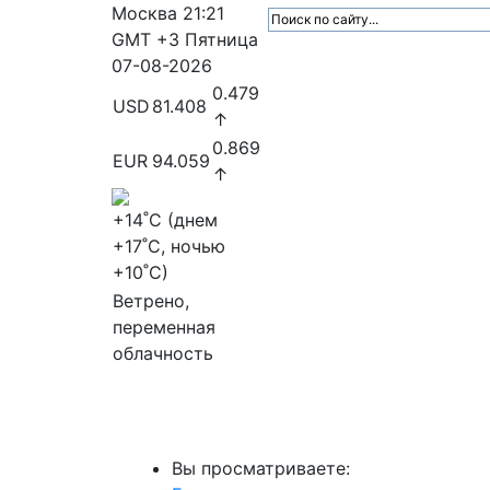
Москва
21:21
GMT +3
Пятница
07-08-2026
0.479
USD
81.408
↑
0.869
EUR
94.059
↑
+14
˚C (днем
+17
˚C, ночью
+10
˚C)
Ветрено,
переменная
облачность
МедиаПрофи
Главное
Медиарыно
Вы просматриваете: