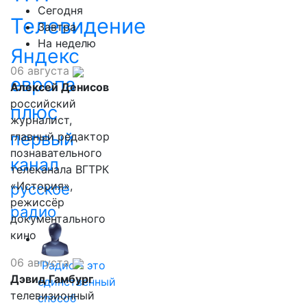
Сегодня
Телевидение
Завтра
На неделю
Яндекс
06 августа
европа
Алексей Денисов
российский
плюс
журналист,
первый
главный редактор
познавательного
канал
телеканала ВГТРК
«История»,
русское
режиссёр
радио
документального
кино
06 августа
"Радио - это
Дэвид Гамбург
единственный
телевизионный
способ