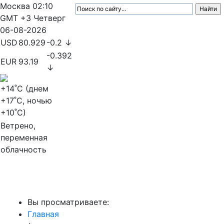
Москва
02:10
GMT +3
Четверг
06-08-2026
USD
80.929
-0.2 ↓
-0.392
EUR
93.19
↓
+14
˚C (днем
+17
˚C, ночью
+10
˚C)
Ветрено,
переменная
облачность
МедиаПрофи
Вы просматриваете:
Главная