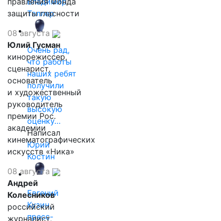
правления Фонда
Владимир
защиты гласности
Таллер
08 августа
Юлий Гусман
Очень рад,
кинорежиссер,
что работы
сценарист,
наших ребят
основатель
получили
и художественный
такую
руководитель
высокую
премии Рос.
оценку…
академии
Написал
кинематографических
Юрий
искусств «Ника»
Костин
08 августа
Андрей
Евгений
Колесников
Кузин,
российский
пресс-
журналист,