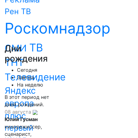
Рен ТВ
Роскомнадзор
ТВ
СМИ
Дни
рождения
ТНТ
Сегодня
Телевидение
Завтра
На неделю
Яндекс
В этот период нет
европа
дней рождений.
08 августа
плюс
Юлий Гусман
первый
кинорежиссер,
сценарист,