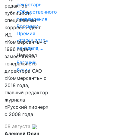
секретарь
редактор,
«Общественного
публицист,
телевидения
специальный
России»:
корреспондент
Премия
ИД
«ТЭФИ 2019»
«Коммерсантъ» с
показала,…
1996 года и
Написал
заместитель
Евгений
генерального
Кузин
директора ОАО
«Коммерсантъ» с
2018 года,
главный редактор
журнала
«Русский пионер»
с 2008 года
08 августа
Алексей Осин