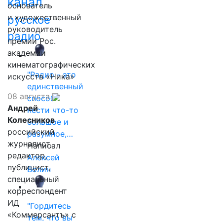
канал
основатель
и художественный
русское
руководитель
радио
премии Рос.
академии
кинематографических
"Радио - это
искусств «Ника»
единственный
08 августа
способ
Андрей
нести что-то
Колесников
большое и
российский
разумное,…
журналист,
Написал
редактор,
Алексей
публицист,
Волин
специальный
корреспондент
ИД
"Гордитесь
«Коммерсантъ» с
тем, что вы