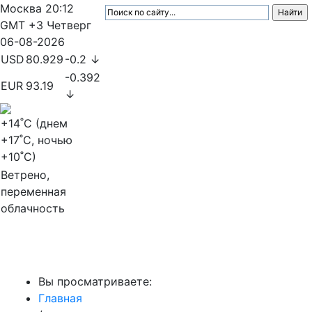
Москва
20:12
GMT +3
Четверг
06-08-2026
USD
80.929
-0.2 ↓
-0.392
EUR
93.19
↓
+14
˚C (днем
+17
˚C, ночью
+10
˚C)
Ветрено,
переменная
облачность
МедиаПрофи
Вы просматриваете:
Главная