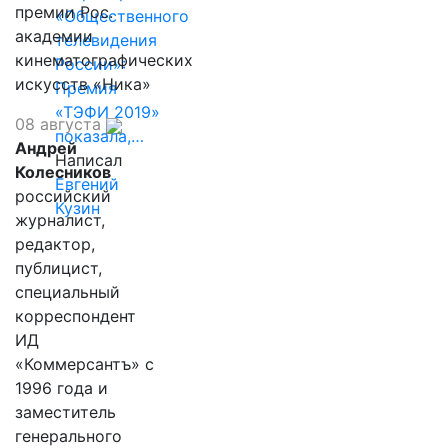
премии Рос.
«Общественного
академии
телевидения
кинематографических
России»:
искусств «Ника»
Премия
«ТЭФИ 2019»
08 августа
показала,…
Андрей
Написал
Колесников
Евгений
российский
Кузин
журналист,
редактор,
публицист,
специальный
корреспондент
ИД
«Коммерсантъ» с
1996 года и
заместитель
генерального