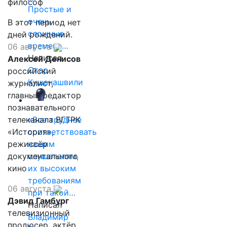
философ
Простые и
очень
В этот период нет
сложные
дней рождений.
времена…
06 августа
Написал
Алексей Денисов
Отар
российский
Кушанашвили
журналист,
главный редактор
познавательного
телеканала ВГТРК
«Все труднее
«История»,
соответствовать
режиссёр
нашим
документального
слушателям,
кино
их высоким
требованиям
06 августа
при такой…
Дэвид Гамбург
Написал
телевизионный
Владимир
продюсер, актёр,