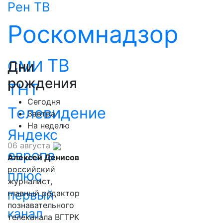
Рен ТВ
Роскомнадзор
ТВ
СМИ
Дни
рождения
ТНТ
Сегодня
Телевидение
Завтра
На неделю
Яндекс
06 августа
европа
Алексей Денисов
российский
плюс
журналист,
первый
главный редактор
познавательного
канал
телеканала ВГТРК