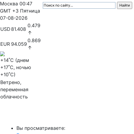
Москва
00:47
GMT +3
Пятница
07-08-2026
0.479
USD
81.408
↑
0.869
EUR
94.059
↑
+14
˚C (днем
+17
˚C, ночью
+10
˚C)
Ветрено,
переменная
облачность
МедиаПрофи
Вы просматриваете: