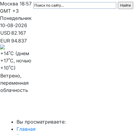
Москва
18:57
GMT +3
Понедельник
10-08-2026
USD
82.167
EUR
94.837
+14
˚C (днем
+17
˚C, ночью
+10
˚C)
Ветрено,
переменная
облачность
МедиаПрофи
Вы просматриваете:
Главная