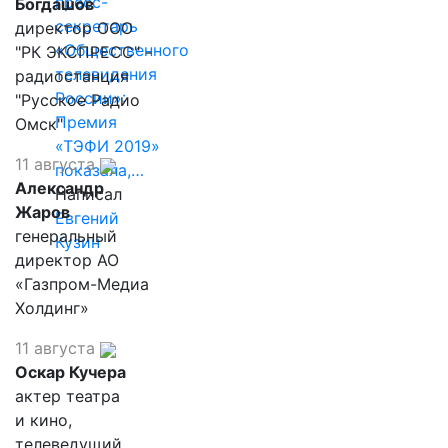
пресс-
Богдашов
секретарь
директор ООО
«Общественного
"РК ЭКСПРЕСС" -
телевидения
радиостанция
России»:
"Русское Радио
Премия
Омск"
«ТЭФИ 2019»
11 августа
показала,…
Александр
Написал
Жаров
Евгений
генеральный
Кузин
директор АО
«Газпром-Медиа
Холдинг»
11 августа
Оскар Кучера
актер театра
и кино,
телеведущий