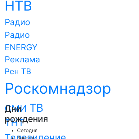
НТВ
Радио
Радио
ENERGY
Реклама
Рен ТВ
Роскомнадзор
ТВ
СМИ
Дни
рождения
ТНТ
Сегодня
Телевидение
Завтра