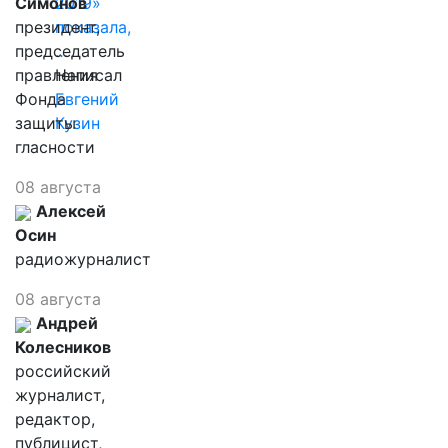
Симонов
2019»
президент,
показала,
председатель
…
правления
Написал
Фонда
Евгений
защиты
Кузин
гласности
08 августа
Алексей
Осин
радиожурналист
08 августа
Андрей
Колесников
российский
журналист,
редактор,
публицист,