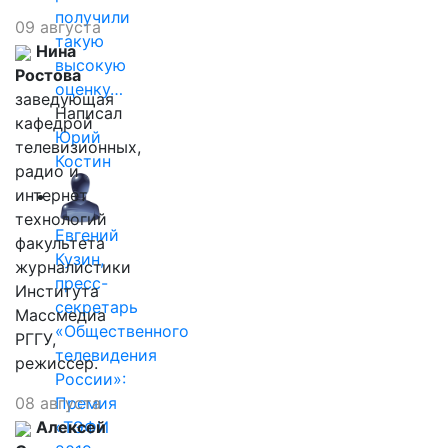
получили
09 августа
такую
Нина
высокую
Ростова
оценку…
заведующая
Написал
кафедрой
Юрий
телевизионных,
Костин
радио и
интернет
технологий
Евгений
факультета
Кузин,
журналистики
пресс-
Института
секретарь
Массмедиа
«Общественного
РГГУ,
телевидения
режиссер.
России»:
08 августа
Премия
Алексей
«ТЭФИ