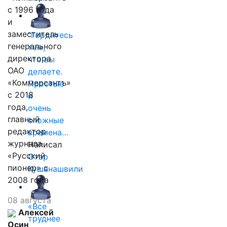
с 1996 года
и
заместитель
"Гордитесь
генерального
тем,
директора
что вы
ОАО
делаете.
«Коммерсантъ»
Простые
с 2018
и
года,
очень
главный
сложные
редактор
времена…
журнала
Написал
«Русский
Отар
пионер» с
Кушанашвили
2008 года
08 августа
«Все
Алексей
труднее
Осин