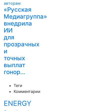
«Русская
Медиагруппа»
внедрила
ИИ
для
прозрачных
и
точных
выплат
гонор…
Теги
Комментарии
ENERGY