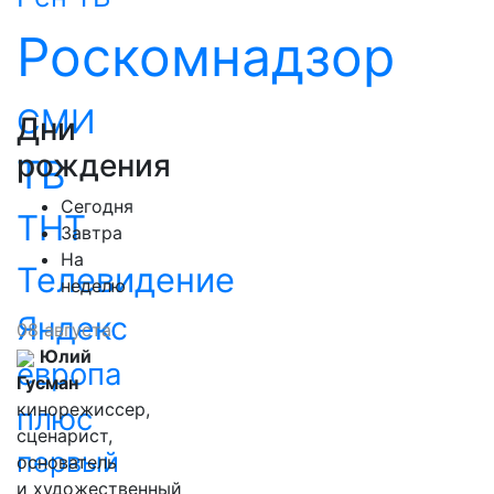
Роскомнадзор
СМИ
Дни
рождения
ТВ
Сегодня
ТНТ
Завтра
На
Телевидение
неделю
Яндекс
08 августа
Юлий
европа
Гусман
кинорежиссер,
плюс
сценарист,
первый
основатель
и художественный