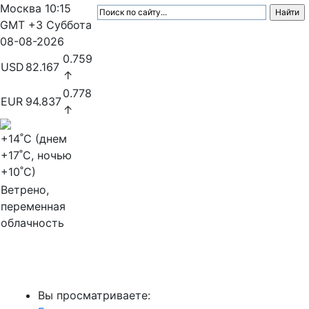
Москва
10:15
GMT +3
Суббота
08-08-2026
0.759
USD
82.167
↑
0.778
EUR
94.837
↑
+14
˚C (днем
+17
˚C, ночью
+10
˚C)
Ветрено,
переменная
облачность
МедиаПрофи
Вы просматриваете: