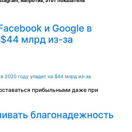
nstagram, напротив, этот показатель
acebook и Google в
 $44 млрд из-за
т оставаться прибыльными даже при
нивать благонадежность