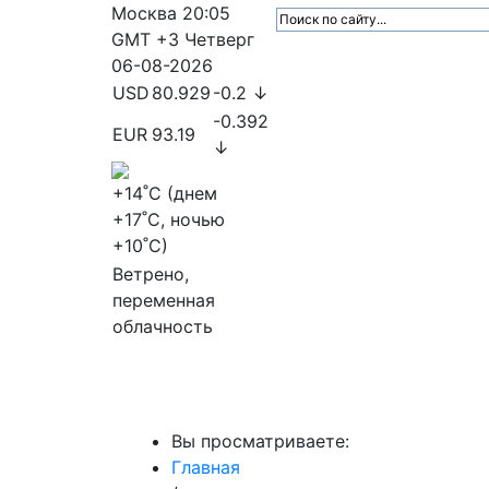
Москва
20:05
GMT +3
Четверг
06-08-2026
USD
80.929
-0.2 ↓
-0.392
EUR
93.19
↓
+14
˚C (днем
+17
˚C, ночью
+10
˚C)
Ветрено,
переменная
облачность
МедиаПрофи
Главное
Медиарыно
Вы просматриваете:
Главная