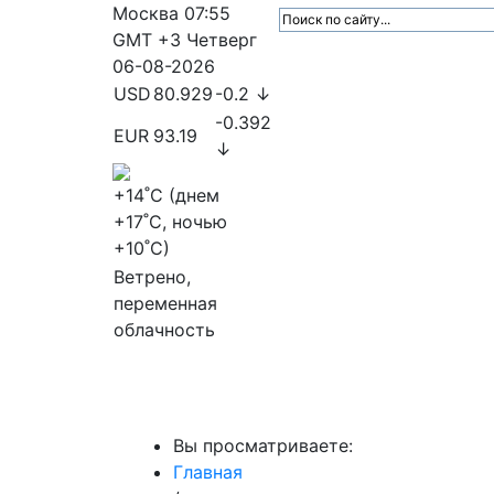
Москва
07:55
GMT +3
Четверг
06-08-2026
USD
80.929
-0.2 ↓
-0.392
EUR
93.19
↓
+14
˚C (днем
+17
˚C, ночью
+10
˚C)
Ветрено,
переменная
облачность
МедиаПрофи
Главное
Медиарыно
Вы просматриваете:
Главная