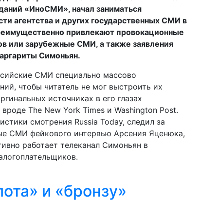
зданий «ИноСМИ», начал заниматься
ти агентства и других государственных СМИ в
 преимущественно привлекают провокационные
ов или зарубежные СМИ, а также заявления
Маргариты Симоньян.
оссийские СМИ специально массово
ий, чтобы читатель не мог выстроить их
ргинальных источниках в его глазах
вроде The New York Times и Washington Post.
истики смотрения Russia Today, следил за
ые СМИ фейкового интервью Арсения Яценюка,
тивно работает телеканал Симоньян в
алогоплательщиков.
лота» и «бронзу»