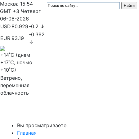
Москва
15:54
GMT +3
Четверг
06-08-2026
USD
80.929
-0.2 ↓
-0.392
EUR
93.19
↓
+14
˚C (днем
+17
˚C, ночью
+10
˚C)
Ветрено,
переменная
облачность
МедиаПрофи
Вы просматриваете:
Главная