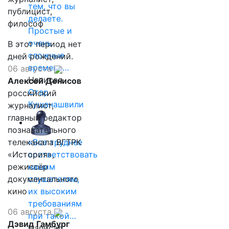
тем, что вы
публицист,
делаете.
философ
Простые и
очень
В этот период нет
сложные
дней рождений.
времена…
06 августа
Написал
Алексей Денисов
Отар
российский
Кушанашвили
журналист,
главный редактор
познавательного
телеканала ВГТРК
«Все труднее
«История»,
соответствовать
режиссёр
нашим
документального
слушателям,
кино
их высоким
требованиям
06 августа
при такой…
Дэвид Гамбург
Написал