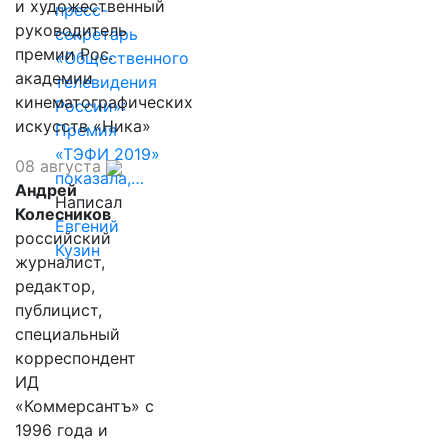
и художественный
пресс-
руководитель
секретарь
премии Рос.
«Общественного
академии
телевидения
кинематографических
России»:
искусств «Ника»
Премия
«ТЭФИ 2019»
08 августа
показала,…
Андрей
Написал
Колесников
Евгений
российский
Кузин
журналист,
редактор,
публицист,
специальный
корреспондент
ИД
«Коммерсантъ» с
1996 года и