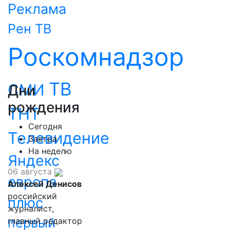
Реклама
Рен ТВ
Роскомнадзор
ТВ
СМИ
Дни
рождения
ТНТ
Сегодня
Телевидение
Завтра
На неделю
Яндекс
06 августа
европа
Алексей Денисов
российский
плюс
журналист,
первый
главный редактор