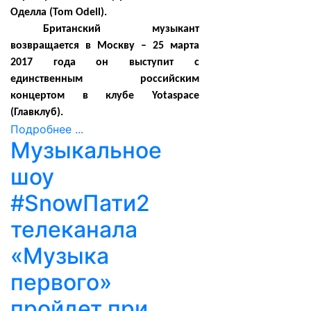
Оделла (
Tom
Odell).
Британский музыкант
возвращается в Москву – 25 марта
2017 года он выступит с
единственным российским
концертом в клубе Yotaspace
(Главклуб).
Подробнее ...
Музыкальное
шоу
#SnowПати2
телеканала
«Музыка
первого»
пройдет при