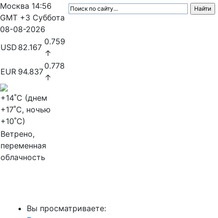
Москва
14:56
GMT +3
Суббота
08-08-2026
0.759
USD
82.167
↑
0.778
EUR
94.837
↑
+14
˚C (днем
+17
˚C, ночью
+10
˚C)
Ветрено,
переменная
облачность
МедиаПрофи
Вы просматриваете: