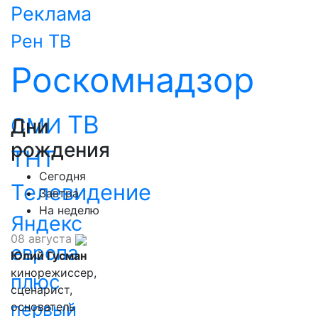
Реклама
Рен ТВ
Роскомнадзор
ТВ
СМИ
Дни
рождения
ТНТ
Сегодня
Телевидение
Завтра
На неделю
Яндекс
08 августа
европа
Юлий Гусман
кинорежиссер,
плюс
сценарист,
первый
основатель