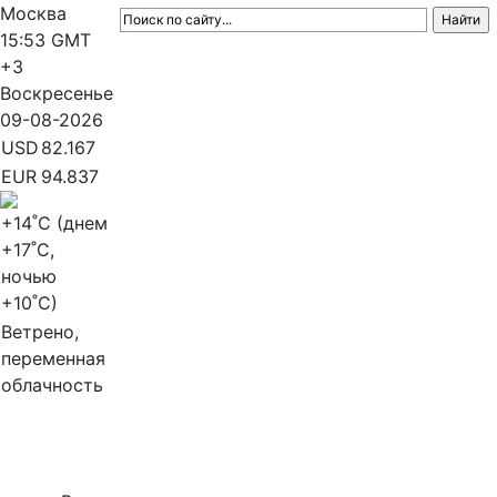
Москва
15:53
GMT
+3
Воскресенье
09-08-2026
USD
82.167
EUR
94.837
+14
˚C (днем
+17
˚C,
ночью
+10
˚C)
Ветрено,
переменная
облачность
МедиаПрофи